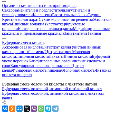
—
Органические кислоты и их производные
Сахарозаменители и подсластители
Загустители и
гелеобразователи
Коллагены
Растительные белки
Таурин
Креатин моногидрат
Сухие молочные ингредиенты
Усилители
вкуса
Пищевые волокна (клетчатка)
Фруктовые
порошки
Консерванты и антиоксиданты
Модифицированные
крахмалы и производные крахмала
Замутнители
Танины
—
Буферные смеси кислот
Аскорбиновая кислота
Битартрат калия (чистый винный
камень, винный камень)
Цитрат натрия
Молочная
кислота
Лимонная кислота
Лактаты
Винная кислота
Буферный
уксус порошок
Капсулированные органические кислоты и
соли
Капсулированная поваренная соль
Цитрат
калия
Фумаровая кислота пищевая
Яблочная кислота
Янтарная
кислота пищевая
—
Буферная смесь молочной кислоты с лактатом натрия
Буферная смесь молочной, лимонной и яблочной кислот
Буферная смесь молочной, лимонной кислоты с лактатом
калия