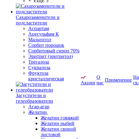
+ ЕЩЕ 5
Сахарозаменители и
подсластители
Аспартам
Ацесульфам К
Мальтитол
Сорбит порошок
Сорбитовый сироп 70%
Эритрит (эритритол)
Трегалоза
Сукралоза
Фруктоза
О
Н
кристаллическая
Применение
Акции
нас
ск
Загустители и
гелеобразователи
Агар-агар
Желатин
Желатин говяжий
Желатин рыбий
Желатин свиной
листовой