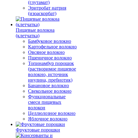
(глутамат)
Эритробат натрия
(изоаскорбат)
Пищевые волокна
(клетчатка)
Бамбуковое волокно
Картофельное волокно
Овсяное волокно
Пшеничное волокно
Топинамбур порошок
(растворимое пищевое
волокно, источник
инулина, пребиотик)
Банановое волокно
Свекольное волокно
Функциональные
смеси пищевых
волокон
Целлюлозное волокно
Яблочное волокно
Фруктовые порошки