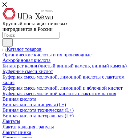
Крупный поставщик пищевых
ингридиентов в России
Каталог товаров
Органические кислоты и их производные
Аскорбиновая кислота
Битартрат калия (чистый винный камень, винный камень)
Буферные смеси кислот
Буферная смесь молочной, лимонной кислоты с лактатом
калия
Буферная смесь молочной, лимонной и яблочной кислот
Буферная смесь молочной кислоты с лактатом натрия
Винная кислота
Винная кислота пищевая (L+)
Винная кислота техническая (L+)
Винная кислота натуральная (L+)
Лактаты
Лактат кальция гранулы
Лактат цинка
Лактат железа