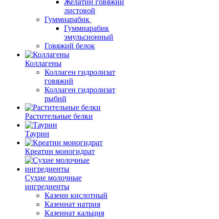
Желатин говяжий
листовой
Гуммиарабик
Гуммиарабик
эмульсионный
Говяжий белок
Коллагены
Коллаген гидролизат
говяжий
Коллаген гидролизат
рыбий
Растительные белки
Таурин
Креатин моногидрат
Сухие молочные
ингредиенты
Казеин кислотный
Казеинат натрия
Казеинат кальция