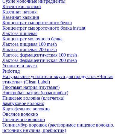
Сухие молочные ингредиенты
Казеин кислотный
Казеинат натрия
Казеинат кальция
Концентрат сывороточного белка
Концентрат сывороточного белка instant
Лактоза пищевая
Концентрат молочного белка
Лактоза пищевая 100 mesh
Лактоза пищевая 200 mesh
Лактоза фармацевтическая 100 mesh
Лактоза фармацевтическая 200 mesh
Усилители вкуса
Риботид
Натуральные усилители вкуса для продуктов «Чистая
этикетка» (Clean Label)
Глютамат натрия (глутамат)
Эритробат натрия (изоаскорбат)
Пищевые волокна (клетчатка)
Бамбуковое волокно
Картофельное волокно
Овсяное волокно
Пшеничное волокно
Топинамбур порошок (растворимое пищевое волокно,
источник инулина, пребиотик)