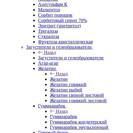
Ацесульфам К
Мальтитол
Сорбит порошок
Сорбитовый сироп 70%
Эритрит (эритритол)
Трегалоза
Сукралоза
Фруктоза кристаллическая
Загустители и гелеобразователи
Назад
Загустители и гелеобразователи
Агар-агар
Желатин
Назад
Желатин
Желатин говяжий
Желатин рыбий
Желатин свиной листовой
Желатин говяжий листовой
Гуммиарабик
Назад
Гуммиарабик
Гуммиарабик кондитерский
Гуммиарабик эмульсионный
Говяжий белок