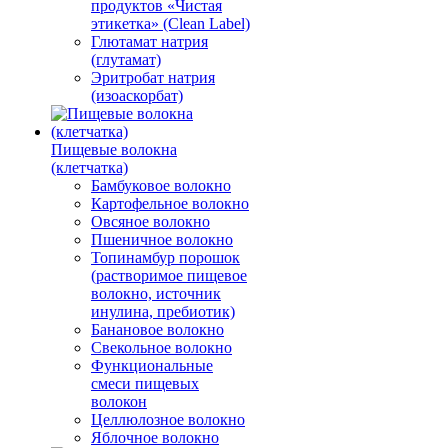
продуктов «Чистая
этикетка» (Clean Label)
Глютамат натрия
(глутамат)
Эритробат натрия
(изоаскорбат)
Пищевые волокна
(клетчатка)
Бамбуковое волокно
Картофельное волокно
Овсяное волокно
Пшеничное волокно
Топинамбур порошок
(растворимое пищевое
волокно, источник
инулина, пребиотик)
Банановое волокно
Свекольное волокно
Функциональные
смеси пищевых
волокон
Целлюлозное волокно
Яблочное волокно