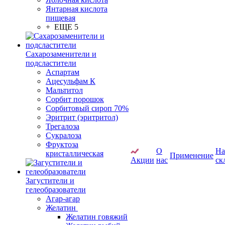
Янтарная кислота
пищевая
+ ЕЩЕ 5
Сахарозаменители и
подсластители
Аспартам
Ацесульфам К
Мальтитол
Сорбит порошок
Сорбитовый сироп 70%
Эритрит (эритритол)
Трегалоза
Сукралоза
Фруктоза
О
Н
кристаллическая
Применение
Акции
нас
ск
Загустители и
гелеобразователи
Агар-агар
Желатин
Желатин говяжий