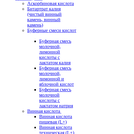
Аскорбиновая кислота
Битартрат калия
(чистый винный
камень, винный
камень)
Буферные смеси кислот
Буферная смесь
молочной,
лимонной
кислоты с
лактатом калия
Буферная смесь
молочной,
лимонной и
яблочной кислот
Буферная смесь
молочной
кислоты с
лактатом натрия
Винная кислота
Винная кислота
пищевая (L+)
Винная кислота
техническая (L+)