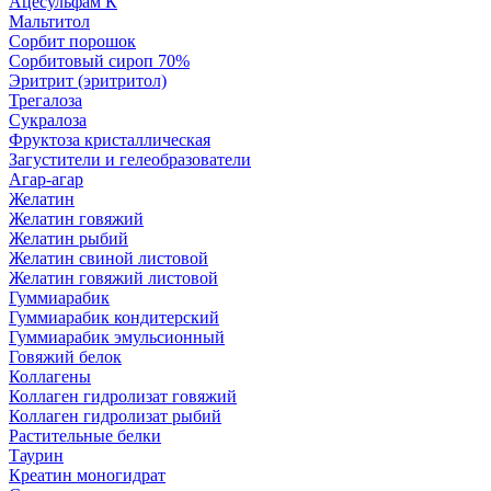
Ацесульфам К
Мальтитол
Сорбит порошок
Сорбитовый сироп 70%
Эритрит (эритритол)
Трегалоза
Сукралоза
Фруктоза кристаллическая
Загустители и гелеобразователи
Агар-агар
Желатин
Желатин говяжий
Желатин рыбий
Желатин свиной листовой
Желатин говяжий листовой
Гуммиарабик
Гуммиарабик кондитерский
Гуммиарабик эмульсионный
Говяжий белок
Коллагены
Коллаген гидролизат говяжий
Коллаген гидролизат рыбий
Растительные белки
Таурин
Креатин моногидрат