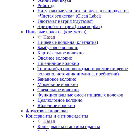
Усилители вкуса
Риботид
Натуральные усилители вкуса для продуктов
«Чистая этикетка» (Clean Label)
Глютамат натрия (глутамат)
Эритробат натрия (изоаскорбат)
Пищевые волокна (клетчатка)
Назад
Пищевые волокна (клетчатка)
Бамбуковое волокно
Картофельное волокно
Овсяное волокно
Пшеничное волокно
Топинамбур порошок (растворимое пищевое
волокно, источник инулина, пребиотик)
Банановое волокно
Морковное волокно
Свекольное волокно
Функциональные смеси пищевых волокон
Целлюлозное волокно
Яблочное волокно
Фруктовые порошки
Консерванты и антиоксиданты
Назад
Консерванты и антиоксиданты