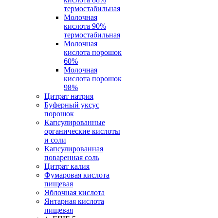
термостабильная
Молочная
кислота 90%
термостабильная
Молочная
кислота порошок
60%
Молочная
кислота порошок
98%
Цитрат натрия
Буферный уксус
порошок
Капсулированные
органические кислоты
и соли
Капсулированная
поваренная соль
Цитрат калия
Фумаровая кислота
пищевая
Яблочная кислота
Янтарная кислота
пищевая