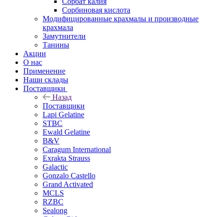
Сорбат калия
Сорбиновая кислота
Модифицированные крахмалы и производные
крахмала
Замутнители
Танины
Акции
О нас
Применение
Наши склады
Поставщики
Назад
Поставщики
Lapi Gelatine
STBC
Ewald Gelatine
B&V
Caragum International
Exrakta Strauss
Galactic
Gonzalo Castello
Grand Activated
MCLS
RZBC
Sealong