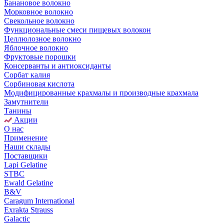
Банановое волокно
Морковное волокно
Свекольное волокно
Функциональные смеси пищевых волокон
Целлюлозное волокно
Яблочное волокно
Фруктовые порошки
Консерванты и антиоксиданты
Сорбат калия
Сорбиновая кислота
Модифицированные крахмалы и производные крахмала
Замутнители
Танины
Акции
О нас
Применение
Наши склады
Поставщики
Lapi Gelatine
STBC
Ewald Gelatine
B&V
Caragum International
Exrakta Strauss
Galactic