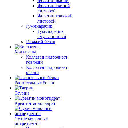
Желатин рыбий
Желатин свиной
листовой
Желатин говяжий
листовой
Гуммиарабик
Гуммиарабик
эмульсионный
Говяжий белок
Коллагены
Коллаген гидролизат
говяжий
Коллаген гидролизат
рыбий
Растительные белки
Таурин
Креатин моногидрат
Сухие молочные
ингредиенты