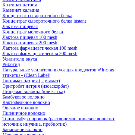
Казеинат натрия
Казеинат кальция
Концентрат сывороточного белка
Концентрат сывороточного белка instant
Лактоза пищевая
Концентрат молочного белка
Лактоза пищевая 100 mesh
Лактоза пищевая 200 mesh
Лактоза фармацевтическая 100 mesh
Лактоза фармацевтическая 200 mesh
Усилители вкуса
Риботид
Натуральные усилители вкуса для продуктов «Чистая
этикетка» (Clean Label)
Глютамат натрия (глутамат)
Эритробат натрия (изоаскорбат)
Пищевые волокна (клетчатка)
Бамбуковое волокно
Картофельное волокно
Овсяное волокно
Пшеничное волокно
Топинамбур порошок (растворимое пищевое волокно,
источник инулина, пребиотик)
Банановое волокно
Морковное волокно