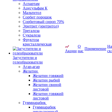
Аспартам
Ацесульфам К
Мальтитол
Сорбит порошок
Сорбитовый сироп 70%
Эритрит (эритритол)
Трегалоза
Сукралоза
Фруктоза
кристаллическая
О
Н
Применение
Акции
нас
ск
Загустители и
гелеобразователи
Агар-агар
Желатин
Желатин говяжий
Желатин рыбий
Желатин свиной
листовой
Желатин говяжий
листовой
Гуммиарабик
Гуммиарабик
эмульсионный