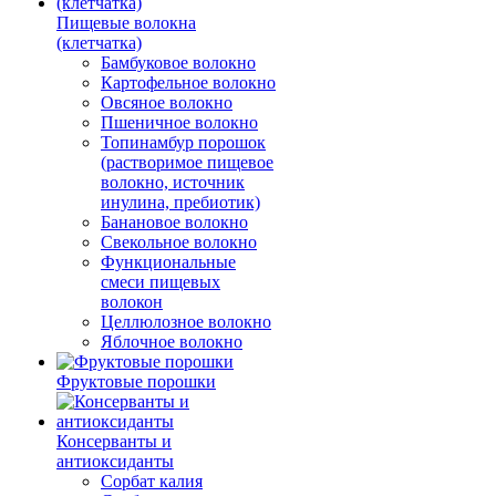
Пищевые волокна
(клетчатка)
Бамбуковое волокно
Картофельное волокно
Овсяное волокно
Пшеничное волокно
Топинамбур порошок
(растворимое пищевое
волокно, источник
инулина, пребиотик)
Банановое волокно
Свекольное волокно
Функциональные
смеси пищевых
волокон
Целлюлозное волокно
Яблочное волокно
Фруктовые порошки
Консерванты и
антиоксиданты
Сорбат калия