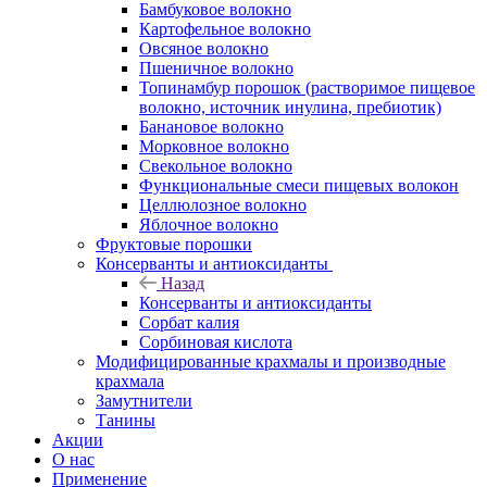
Бамбуковое волокно
Картофельное волокно
Овсяное волокно
Пшеничное волокно
Топинамбур порошок (растворимое пищевое
волокно, источник инулина, пребиотик)
Банановое волокно
Морковное волокно
Свекольное волокно
Функциональные смеси пищевых волокон
Целлюлозное волокно
Яблочное волокно
Фруктовые порошки
Консерванты и антиоксиданты
Назад
Консерванты и антиоксиданты
Сорбат калия
Сорбиновая кислота
Модифицированные крахмалы и производные
крахмала
Замутнители
Танины
Акции
О нас
Применение