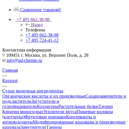
Сравнение товаров
0
+7 495 662-38-98
Назад
Телефоны
+7 495 662-38-98
+7 495 724-41-12
Контактная информация
109451 г. Москва, ул. Верхние Поля, д. 28
info@ud-chemie.ru
Главная
—
Каталог
—
Сухие молочные ингредиенты
Органические кислоты и их производные
Сахарозаменители и
подсластители
Загустители и
гелеобразователи
Коллагены
Растительные белки
Таурин
Креатин моногидрат
Усилители вкуса
Пищевые волокна
(клетчатка)
Фруктовые порошки
Консерванты и
антиоксиданты
Модифицированные крахмалы и производные
крахмала
Замутнители
Танины