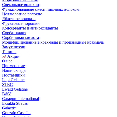
Свекольное волокно
Функциональные смеси пищевых волокон
Целлюлозное волокно
Яблочное волокно
Фруктовые порошки
Консерванты и антиоксиданты
Сорбат калия
Сорбиновая кислота
Модифицированные крахмалы и производные крахмала
Замутнители
Танины
Акции
О нас
Применение
Наши склады
Поставщики
Lapi Gelatine
STBC
Ewald Gelatine
B&V
Caragum International
Exrakta Strauss
Galactic
Gonzalo Castello