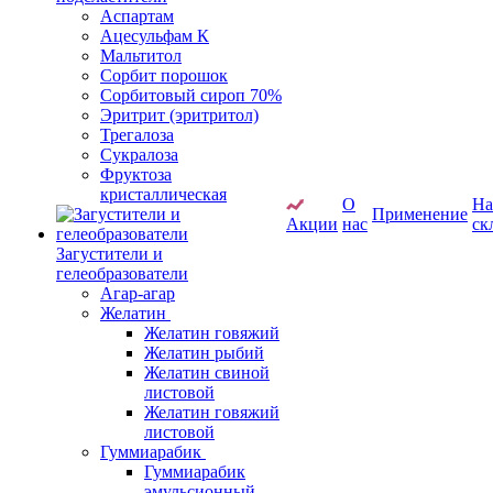
Аспартам
Ацесульфам К
Мальтитол
Сорбит порошок
Сорбитовый сироп 70%
Эритрит (эритритол)
Трегалоза
Сукралоза
Фруктоза
кристаллическая
О
Н
Применение
Акции
нас
ск
Загустители и
гелеобразователи
Агар-агар
Желатин
Желатин говяжий
Желатин рыбий
Желатин свиной
листовой
Желатин говяжий
листовой
Гуммиарабик
Гуммиарабик
эмульсионный