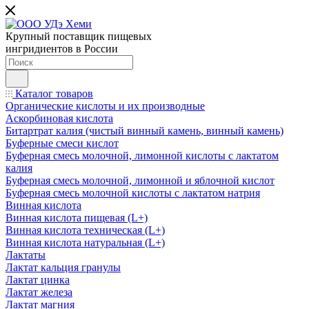
Крупный поставщик пищевых
ингридиентов в России
Каталог товаров
Органические кислоты и их производные
Аскорбиновая кислота
Битартрат калия (чистый винный камень, винный камень)
Буферные смеси кислот
Буферная смесь молочной, лимонной кислоты с лактатом
калия
Буферная смесь молочной, лимонной и яблочной кислот
Буферная смесь молочной кислоты с лактатом натрия
Винная кислота
Винная кислота пищевая (L+)
Винная кислота техническая (L+)
Винная кислота натуральная (L+)
Лактаты
Лактат кальция гранулы
Лактат цинка
Лактат железа
Лактат магния