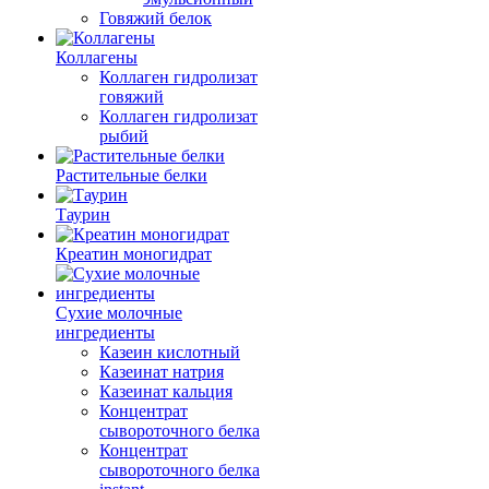
Говяжий белок
Коллагены
Коллаген гидролизат
говяжий
Коллаген гидролизат
рыбий
Растительные белки
Таурин
Креатин моногидрат
Сухие молочные
ингредиенты
Казеин кислотный
Казеинат натрия
Казеинат кальция
Концентрат
сывороточного белка
Концентрат
сывороточного белка