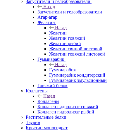
Загустители и гелеобразователи
Назад
Загустители и гелеобразователи
Агар-агар
Желатин
Назад
Желатин
Желатин говяжий
Желатин рыбий
Желатин свиной листовой
Желатин говяжий листовой
Гуммиарабик
Назад
Гуммиарабик
Гуммиарабик кондитерский
Гуммиарабик эмульсионный
Говяжий белок
Коллагены
Назад
Коллагены
Коллаген гидролизат говяжий
Коллаген гидролизат рыбий
Растительные белки
Таурин
Креатин моногидрат