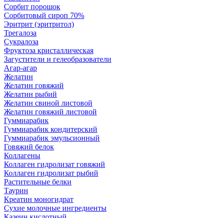
Сорбит порошок
Сорбитовый сироп 70%
Эритрит (эритритол)
Трегалоза
Сукралоза
Фруктоза кристаллическая
Загустители и гелеобразователи
Агар-агар
Желатин
Желатин говяжий
Желатин рыбий
Желатин свиной листовой
Желатин говяжий листовой
Гуммиарабик
Гуммиарабик кондитерский
Гуммиарабик эмульсионный
Говяжий белок
Коллагены
Коллаген гидролизат говяжий
Коллаген гидролизат рыбий
Растительные белки
Таурин
Креатин моногидрат
Сухие молочные ингредиенты
Казеин кислотный