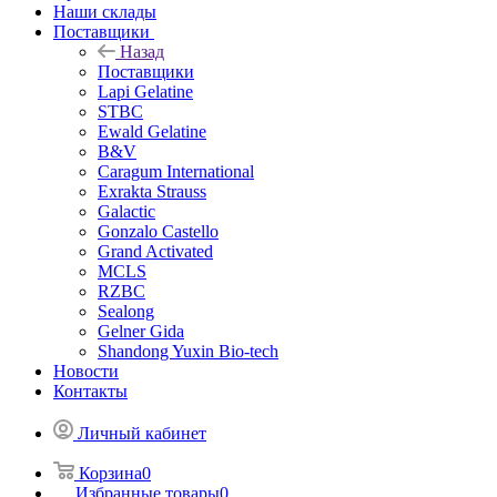
Наши склады
Поставщики
Назад
Поставщики
Lapi Gelatine
STBC
Ewald Gelatine
B&V
Caragum International
Exrakta Strauss
Galactic
Gonzalo Castello
Grand Activated
MCLS
RZBC
Sealong
Gelner Gida
Shandong Yuxin Bio-tech
Новости
Контакты
Личный кабинет
Корзина
0
Избранные товары
0