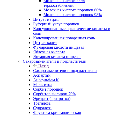
Молочная кислота 90%
термостабильная
Молочная кислота порошок 60%
Молочная кислота порошок 98%
Цитрат натрия
Буферный уксус порошок
Капсулированные органические кислоты и
соли
Капсулированная поваренная соль
Цитрат калия
Фумаровая кислота пищевая
Яблочная кислота
Янтарная кислота пищевая
Сахарозаменители и подсластители
Назад
Сахарозаменители и подсластители
Аспартам
Ацесульфам К
Мальтитол
Сорбит порошок
Сорбитовый сироп 70%
Эритрит (эритритол)
Трегалоза
Сукралоза
Фруктоза кристаллическая