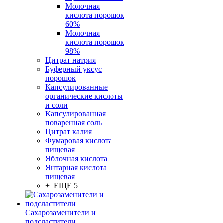
Молочная
кислота порошок
60%
Молочная
кислота порошок
98%
Цитрат натрия
Буферный уксус
порошок
Капсулированные
органические кислоты
и соли
Капсулированная
поваренная соль
Цитрат калия
Фумаровая кислота
пищевая
Яблочная кислота
Янтарная кислота
пищевая
+ ЕЩЕ 5
Сахарозаменители и
подсластители