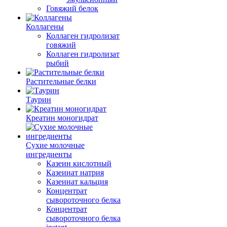
Говяжий белок
Коллагены
Коллаген гидролизат
говяжий
Коллаген гидролизат
рыбий
Растительные белки
Таурин
Креатин моногидрат
Сухие молочные
ингредиенты
Казеин кислотный
Казеинат натрия
Казеинат кальция
Концентрат
сывороточного белка
Концентрат
сывороточного белка