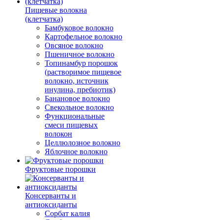
Пищевые волокна
(клетчатка)
Бамбуковое волокно
Картофельное волокно
Овсяное волокно
Пшеничное волокно
Топинамбур порошок
(растворимое пищевое
волокно, источник
инулина, пребиотик)
Банановое волокно
Свекольное волокно
Функциональные
смеси пищевых
волокон
Целлюлозное волокно
Яблочное волокно
Фруктовые порошки
Консерванты и
антиоксиданты
Сорбат калия