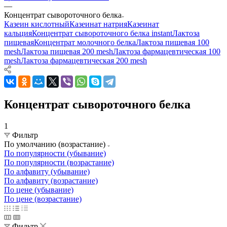
—
Концентрат сывороточного белка
Казеин кислотный
Казеинат натрия
Казеинат
кальция
Концентрат сывороточного белка instant
Лактоза
пищевая
Концентрат молочного белка
Лактоза пищевая 100
mesh
Лактоза пищевая 200 mesh
Лактоза фармацевтическая 100
mesh
Лактоза фармацевтическая 200 mesh
Концентрат сывороточного белка
1
Фильтр
По умолчанию (возрастание)
По популярности (убывание)
По популярности (возрастание)
По алфавиту (убывание)
По алфавиту (возрастание)
По цене (убывание)
По цене (возрастание)
Фильтр