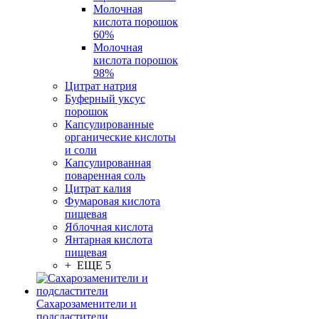
Молочная
кислота порошок
60%
Молочная
кислота порошок
98%
Цитрат натрия
Буферный уксус
порошок
Капсулированные
органические кислоты
и соли
Капсулированная
поваренная соль
Цитрат калия
Фумаровая кислота
пищевая
Яблочная кислота
Янтарная кислота
пищевая
+ ЕЩЕ 5
Сахарозаменители и
подсластители