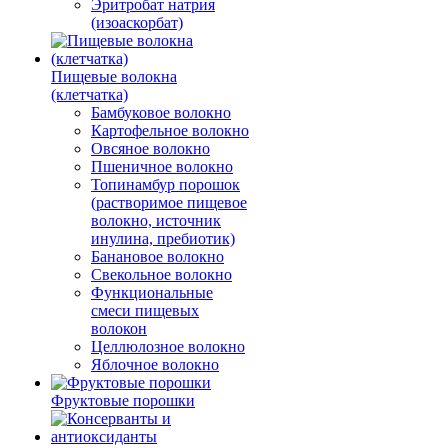
Эритробат натрия
(изоаскорбат)
Пищевые волокна
(клетчатка)
Бамбуковое волокно
Картофельное волокно
Овсяное волокно
Пшеничное волокно
Топинамбур порошок
(растворимое пищевое
волокно, источник
инулина, пребиотик)
Банановое волокно
Свекольное волокно
Функциональные
смеси пищевых
волокон
Целлюлозное волокно
Яблочное волокно
Фруктовые порошки