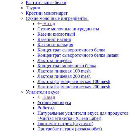
Растительные белки
Таурин
Креатин моногидрат
Сухие молочные ингредиенты
Назад
Сухие молочные ингредиенты
Казеин кислотный
Казеинат натрия
Казеинат кальция
Концентрат сывороточного белка
Концентрат сывороточного белка instant
Лактоза пищевая
Концентрат молочного белка
Лактоза пищевая 100 mesh
Лактоза пищевая 200 mesh
Лактоза фармацевтическая 100 mesh
Лактоза фармацевтическая 200 mesh
Усилители вкуса
Назад
Усилители вкуса
Риботид
Натуральные усилители вкуса для продуктов
«Чистая этикетка» (Clean Label)
Глютамат натрия (глутамат)
Эритробат натрия (изоаскорбат)