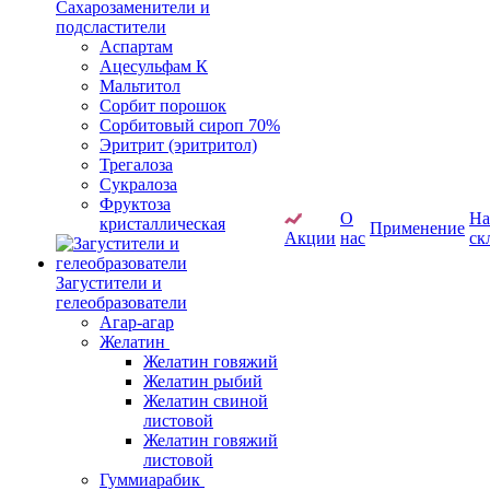
Сахарозаменители и
подсластители
Аспартам
Ацесульфам К
Мальтитол
Сорбит порошок
Сорбитовый сироп 70%
Эритрит (эритритол)
Трегалоза
Сукралоза
Фруктоза
О
Н
кристаллическая
Применение
Акции
нас
ск
Загустители и
гелеобразователи
Агар-агар
Желатин
Желатин говяжий
Желатин рыбий
Желатин свиной
листовой
Желатин говяжий
листовой
Гуммиарабик