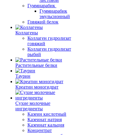
листовой
Гуммиарабик
Гуммиарабик
эмульсионный
Говяжий белок
Коллагены
Коллаген гидролизат
говяжий
Коллаген гидролизат
рыбий
Растительные белки
Таурин
Креатин моногидрат
Сухие молочные
ингредиенты
Казеин кислотный
Казеинат натрия
Казеинат кальция
Концентрат