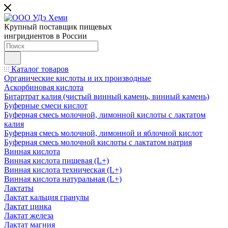
Крупный поставщик пищевых
ингридиентов в России
Каталог товаров
Органические кислоты и их производные
Аскорбиновая кислота
Битартрат калия (чистый винный камень, винный камень)
Буферные смеси кислот
Буферная смесь молочной, лимонной кислоты с лактатом
калия
Буферная смесь молочной, лимонной и яблочной кислот
Буферная смесь молочной кислоты с лактатом натрия
Винная кислота
Винная кислота пищевая (L+)
Винная кислота техническая (L+)
Винная кислота натуральная (L+)
Лактаты
Лактат кальция гранулы
Лактат цинка
Лактат железа
Лактат магния