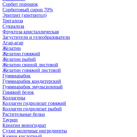
Сорбит порошок
Сорбитовый сироп 70%
Эритрит (эритритол)
Трегалоза
Сукралоза
Фруктоза кристаллическая
Загустители и гелеобразователи
Агар-агар
Желатин
Желатин говяжий
Желатин рыбий
Желатин свиной листовой
Желатин говяжий листовой
Гуммиарабик
Гуммиарабик кондитерский
Гуммиарабик эмульсионный
Говяжий белок
Коллагены
Коллаген гидролизат говяжий
Коллаген гидролизат рыбий
Растительные белки
Таурин
Креатин моногидрат
Сухие молочные ингредиенты
Казеин кислотный