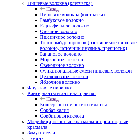
Пищевые волокна (клетчатка)
Назад
Пищевые волокна (клетчатка)
Бамбуковое волокно
Картофельное волокно
Овсяное волокно
Пшеничное волокно
Топинамбур порошок (растворимое пищевое
волокно, источник инулина, пребиотик)
Банановое волокно
Морковное волокно
Свекольное волокно
Функциональные смеси пищевых волокон
Целлюлозное волокно
Яблочное волокно
Фруктовые порошки
Консерванты и антиоксиданты
Назад
Консерванты и антиоксиданты
Сорбат калия
Сорбиновая кислота
Модифицированные крахмалы и производные
крахмала
Замутнители
Танины