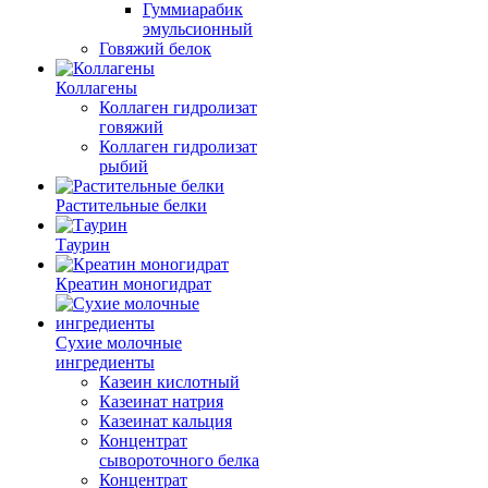
Гуммиарабик
эмульсионный
Говяжий белок
Коллагены
Коллаген гидролизат
говяжий
Коллаген гидролизат
рыбий
Растительные белки
Таурин
Креатин моногидрат
Сухие молочные
ингредиенты
Казеин кислотный
Казеинат натрия
Казеинат кальция
Концентрат
сывороточного белка
Концентрат