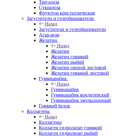
Трегалоза
Сукралоза
Фруктоза кристаллическая
Загустители и гелеобразователи
Назад
Загустители и гелеобразователи
Агар-агар
Желатин
Назад
Желатин
Желатин говяжий
Желатин рыбий
Желатин свиной листовой
Желатин говяжий листовой
Гуммиарабик
Назад
Гуммиарабик
Гуммиарабик кондитерский
Гуммиарабик эмульсионный
Говяжий белок
Коллагены
Назад
Коллагены
Коллаген гидролизат говяжий
Коллаген гидролизат рыбий