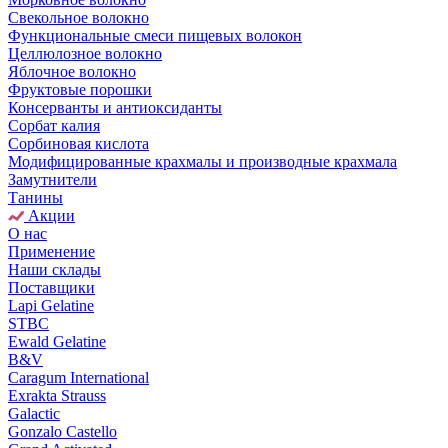
Свекольное волокно
Функциональные смеси пищевых волокон
Целлюлозное волокно
Яблочное волокно
Фруктовые порошки
Консерванты и антиоксиданты
Сорбат калия
Сорбиновая кислота
Модифицированные крахмалы и производные крахмала
Замутнители
Танины
Акции
О нас
Применение
Наши склады
Поставщики
Lapi Gelatine
STBC
Ewald Gelatine
B&V
Caragum International
Exrakta Strauss
Galactic
Gonzalo Castello