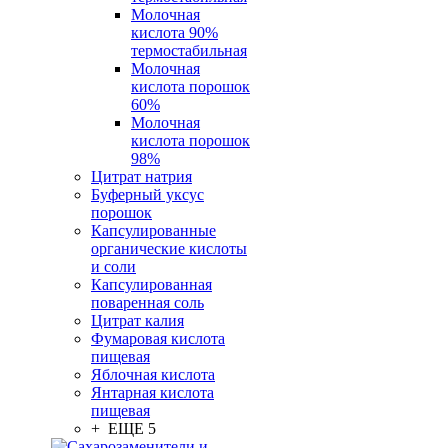
Молочная
кислота 90%
термостабильная
Молочная
кислота порошок
60%
Молочная
кислота порошок
98%
Цитрат натрия
Буферный уксус
порошок
Капсулированные
органические кислоты
и соли
Капсулированная
поваренная соль
Цитрат калия
Фумаровая кислота
пищевая
Яблочная кислота
Янтарная кислота
пищевая
+ ЕЩЕ 5