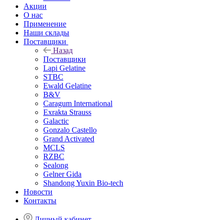
Акции
О нас
Применение
Наши склады
Поставщики
Назад
Поставщики
Lapi Gelatine
STBC
Ewald Gelatine
B&V
Caragum International
Exrakta Strauss
Galactic
Gonzalo Castello
Grand Activated
MCLS
RZBC
Sealong
Gelner Gida
Shandong Yuxin Bio-tech
Новости
Контакты
Личный кабинет