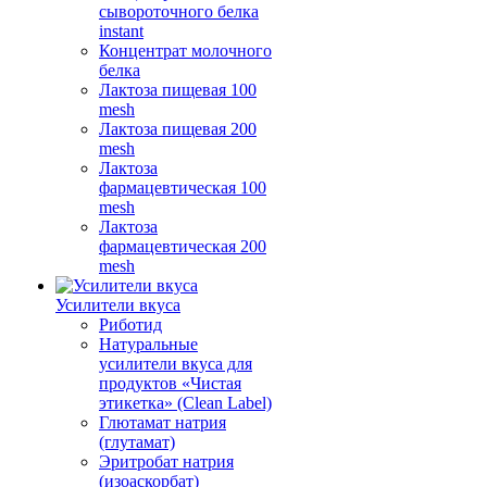
сывороточного белка
instant
Концентрат молочного
белка
Лактоза пищевая 100
mesh
Лактоза пищевая 200
mesh
Лактоза
фармацевтическая 100
mesh
Лактоза
фармацевтическая 200
mesh
Усилители вкуса
Риботид
Натуральные
усилители вкуса для
продуктов «Чистая
этикетка» (Clean Label)
Глютамат натрия
(глутамат)
Эритробат натрия
(изоаскорбат)