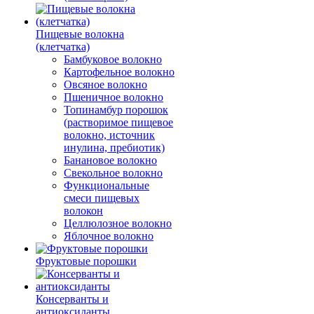
Пищевые волокна
(клетчатка)
Бамбуковое волокно
Картофельное волокно
Овсяное волокно
Пшеничное волокно
Топинамбур порошок
(растворимое пищевое
волокно, источник
инулина, пребиотик)
Банановое волокно
Свекольное волокно
Функциональные
смеси пищевых
волокон
Целлюлозное волокно
Яблочное волокно
Фруктовые порошки
Консерванты и
антиоксиданты