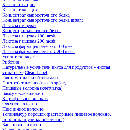
Казеинат натрия
Казеинат кальция
Концентрат сывороточного белка
Концентрат сывороточного белка instant
Лактоза пищевая
Концентрат молочного белка
Лактоза пищевая 100 mesh
Лактоза пищевая 200 mesh
Лактоза фармацевтическая 100 mesh
Лактоза фармацевтическая 200 mesh
Усилители вкуса
Риботид
Натуральные усилители вкуса для продуктов «Чистая
этикетка» (Clean Label)
Глютамат натрия (глутамат)
Эритробат натрия (изоаскорбат)
Пищевые волокна (клетчатка)
Бамбуковое волокно
Картофельное волокно
Овсяное волокно
Пшеничное волокно
Топинамбур порошок (растворимое пищевое волокно,
источник инулина, пребиотик)
Банановое волокно
Морковное волокно