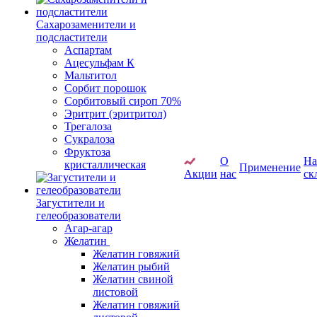
Сахарозаменители и
подсластители
Аспартам
Ацесульфам К
Мальтитол
Сорбит порошок
Сорбитовый сироп 70%
Эритрит (эритритол)
Трегалоза
Сукралоза
Фруктоза
О
Н
кристаллическая
Применение
Акции
нас
ск
Загустители и
гелеобразователи
Агар-агар
Желатин
Желатин говяжий
Желатин рыбий
Желатин свиной
листовой
Желатин говяжий