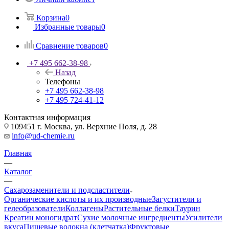
Корзина
0
Избранные товары
0
Сравнение товаров
0
+7 495 662-38-98
Назад
Телефоны
+7 495 662-38-98
+7 495 724-41-12
Контактная информация
109451 г. Москва, ул. Верхние Поля, д. 28
info@ud-chemie.ru
Главная
—
Каталог
—
Сахарозаменители и подсластители
Органические кислоты и их производные
Загустители и
гелеобразователи
Коллагены
Растительные белки
Таурин
Креатин моногидрат
Сухие молочные ингредиенты
Усилители
вкуса
Пищевые волокна (клетчатка)
Фруктовые