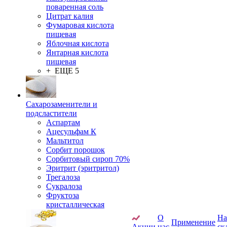
поваренная соль
Цитрат калия
Фумаровая кислота
пищевая
Яблочная кислота
Янтарная кислота
пищевая
+ ЕЩЕ 5
Сахарозаменители и
подсластители
Аспартам
Ацесульфам К
Мальтитол
Сорбит порошок
Сорбитовый сироп 70%
Эритрит (эритритол)
Трегалоза
Сукралоза
Фруктоза
кристаллическая
О
Н
Применение
Акции
нас
ск