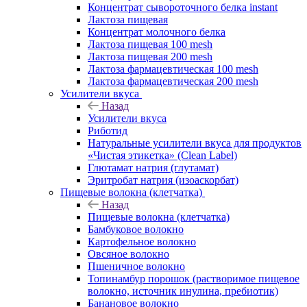
Концентрат сывороточного белка instant
Лактоза пищевая
Концентрат молочного белка
Лактоза пищевая 100 mesh
Лактоза пищевая 200 mesh
Лактоза фармацевтическая 100 mesh
Лактоза фармацевтическая 200 mesh
Усилители вкуса
Назад
Усилители вкуса
Риботид
Натуральные усилители вкуса для продуктов
«Чистая этикетка» (Clean Label)
Глютамат натрия (глутамат)
Эритробат натрия (изоаскорбат)
Пищевые волокна (клетчатка)
Назад
Пищевые волокна (клетчатка)
Бамбуковое волокно
Картофельное волокно
Овсяное волокно
Пшеничное волокно
Топинамбур порошок (растворимое пищевое
волокно, источник инулина, пребиотик)
Банановое волокно