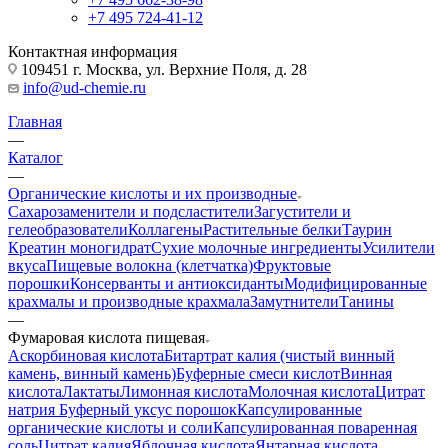
+7 495 724-41-12
Контактная информация
109451 г. Москва, ул. Верхние Поля, д. 28
info@ud-chemie.ru
Главная
—
Каталог
—
Органические кислоты и их производные
Сахарозаменители и подсластители
Загустители и
гелеобразователи
Коллагены
Растительные белки
Таурин
Креатин моногидрат
Сухие молочные ингредиенты
Усилители
вкуса
Пищевые волокна (клетчатка)
Фруктовые
порошки
Консерванты и антиоксиданты
Модифицированные
крахмалы и производные крахмала
Замутнители
Танины
—
Фумаровая кислота пищевая
Аскорбиновая кислота
Битартрат калия (чистый винный
камень, винный камень)
Буферные смеси кислот
Винная
кислота
Лактаты
Лимонная кислота
Молочная кислота
Цитрат
натрия
Буферный уксус порошок
Капсулированные
органические кислоты и соли
Капсулированная поваренная
соль
Цитрат калия
Яблочная кислота
Янтарная кислота