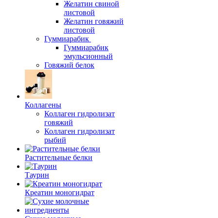
Желатин свиной
листовой
Желатин говяжий
листовой
Гуммиарабик
Гуммиарабик
эмульсионный
Говяжий белок
Коллагены
Коллаген гидролизат
говяжий
Коллаген гидролизат
рыбий
Растительные белки
Таурин
Креатин моногидрат