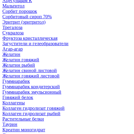
Ацесульфам К
Мальтитол
Сорбит порошок
Сорбитовый сироп 70%
Эритрит (эритритол)
Трегалоза
Сукралоза
Фруктоза кристаллическая
Загустители и гелеобразователи
Агар-агар
Желатин
Желатин говяжий
Желатин рыбий
Желатин свиной листовой
Желатин говяжий листовой
Гуммиарабик
Гуммиарабик кондитерский
Гуммиарабик эмульсионный
Говяжий белок
Коллагены
Коллаген гидролизат говяжий
Коллаген гидролизат рыбий
Растительные белки
Таурин
Креатин моногидрат