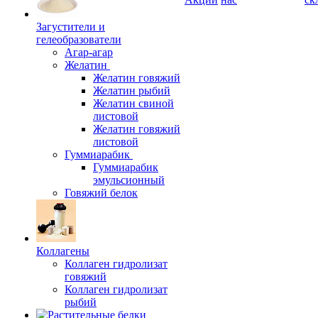
Загустители и
гелеобразователи
Агар-агар
Желатин
Желатин говяжий
Желатин рыбий
Желатин свиной
листовой
Желатин говяжий
листовой
Гуммиарабик
Гуммиарабик
эмульсионный
Говяжий белок
Коллагены
Коллаген гидролизат
говяжий
Коллаген гидролизат
рыбий