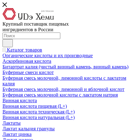
Крупный поставщик пищевых
ингридиентов в России
Каталог товаров
Органические кислоты и их производные
Аскорбиновая кислота
Битартрат калия (чистый винный камень, винный камень)
Буферные смеси кислот
Буферная смесь молочной, лимонной кислоты с лактатом
калия
Буферная смесь молочной, лимонной и яблочной кислот
Буферная смесь молочной кислоты с лактатом натрия
Винная кислота
Винная кислота пищевая (L+)
Винная кислота техническая (L+)
Винная кислота натуральная (L+)
Лактаты
Лактат кальция гранулы
Лактат цинка
Лактат железа