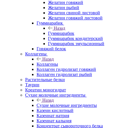
Желатин говяжий
Желатин рыбий
Желатин свиной листовой
Желатин говяжий листовой
Гуммиарабик
Назад
Гуммиарабик
Гуммиарабик кондитерский
Гуммиарабик эмульсионный
Говяжий белок
Коллагены
Назад
Коллагены
Коллаген гидролизат говяжий
Коллаген гидролизат рыбий
Растительные белки
Таурин
Креатин моногидрат
Сухие молочные ингредиенты
Назад
Сухие молочные ингредиенты
Казеин кислотный
Казеинат натрия
Казеинат кальция
Концентрат сывороточного белка