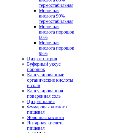
термостабильная
Молочная
кислота 90%
термостабильная
Молочная
кислота порошок
60%
Молочная
кислота порошок
98%
Цитрат натрия
Буферный уксус
порошок
Капсулированные
органические кислоты
и соли
Капсулированная
поваренная соль
Цитрат калия
Фумаровая кислота
пищевая
Яблочная кислота
Янтарная кислота
пищевая