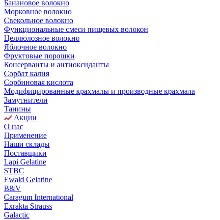
Банановое волокно
Морковное волокно
Свекольное волокно
Функциональные смеси пищевых волокон
Целлюлозное волокно
Яблочное волокно
Фруктовые порошки
Консерванты и антиоксиданты
Сорбат калия
Сорбиновая кислота
Модифицированные крахмалы и производные крахмала
Замутнители
Танины
Акции
О нас
Применение
Наши склады
Поставщики
Lapi Gelatine
STBC
Ewald Gelatine
B&V
Caragum International
Exrakta Strauss
Galactic