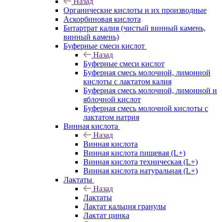
Назад
Органические кислоты и их производные
Аскорбиновая кислота
Битартрат калия (чистый винный камень,
винный камень)
Буферные смеси кислот
Назад
Буферные смеси кислот
Буферная смесь молочной, лимонной
кислоты с лактатом калия
Буферная смесь молочной, лимонной и
яблочной кислот
Буферная смесь молочной кислоты с
лактатом натрия
Винная кислота
Назад
Винная кислота
Винная кислота пищевая (L+)
Винная кислота техническая (L+)
Винная кислота натуральная (L+)
Лактаты
Назад
Лактаты
Лактат кальция гранулы
Лактат цинка