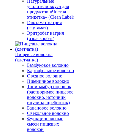
Натуральные
усилители вкуса для
продуктов «Чистая
этикетка» (Clean Label)
Глютамат натрия
(глутамат)
Эритробат натрия
(изоаскорбат)
Пищевые волокна
(клетчатка)
Бамбуковое волокно
Картофельное волокно
Овсяное волокно
Пшеничное волокно
Топинамбур порошок
(растворимое пищевое
волокно, источник
инулина, пребиотик)
Банановое волокно
Свекольное волокно
Функциональные
смеси пищевых
волокон