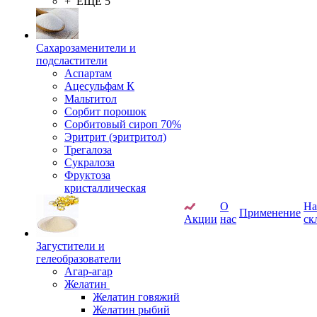
+ ЕЩЕ 5
Сахарозаменители и
подсластители
Аспартам
Ацесульфам К
Мальтитол
Сорбит порошок
Сорбитовый сироп 70%
Эритрит (эритритол)
Трегалоза
Сукралоза
Фруктоза
кристаллическая
О
Н
Применение
Акции
нас
ск
Загустители и
гелеобразователи
Агар-агар
Желатин
Желатин говяжий
Желатин рыбий