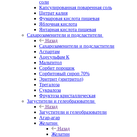
соли
Капсулированная поваренная соль
Цитрат калия
Фумаровая кислота пищевая
Яблочная кислота
Янтарная кислота пищевая
Сахарозаменители и подсластители
Назад
Сахарозаменители и подсластители
Аспартам
Ацесульфам К
Мальтитол
Сорбит порошок
Сорбитовый сироп 70%
Эритрит (эритритол)
Трегалоза
Сукралоза
Фруктоза кристаллическая
Загустители и гелеобразователи
Назад
Загустители и гелеобразователи
Агар-агар
Желатин
Назад
Желатин