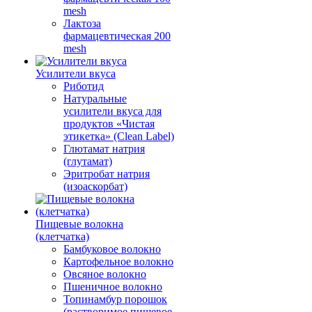
mesh
Лактоза
фармацевтическая 200
mesh
Усилители вкуса
Риботид
Натуральные
усилители вкуса для
продуктов «Чистая
этикетка» (Clean Label)
Глютамат натрия
(глутамат)
Эритробат натрия
(изоаскорбат)
Пищевые волокна
(клетчатка)
Бамбуковое волокно
Картофельное волокно
Овсяное волокно
Пшеничное волокно
Топинамбур порошок
(растворимое пищевое