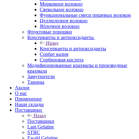
Морковное волокно
Свекольное волокно
Функциональные смеси пищевых волокон
Целлюлозное волокно
Яблочное волокно
Фруктовые порошки
Консерванты и антиоксиданты
Назад
Консерванты и антиоксиданты
Сорбат калия
Сорбиновая кислота
Модифицированные крахмалы и производные
крахмала
Замутнители
Танины
Акции
О нас
Применение
Наши склады
Поставщики
Назад
Поставщики
Lapi Gelatine
STBC
Ewald Gelatine