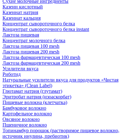
Сухие молочные ингредиенты
Казеин кислотный
Казеинат натрия
Казеинат кальция
Концентрат сывороточного белка
Концентрат сывороточного белка instant
Лактоза пищевая
Концентрат молочного белка
Лактоза пищевая 100 mesh
Лактоза пищевая 200 mesh
Лактоза фармацевтическая 100 mesh
Лактоза фармацевтическая 200 mesh
Усилители вкуса
Риботид
Натуральные усилители вкуса для продуктов «Чистая
этикетка» (Clean Label)
Глютамат натрия (глутамат)
Эритробат натрия (изоаскорбат)
Пищевые волокна (клетчатка)
Бамбуковое волокно
Картофельное волокно
Овсяное волокно
Пшеничное волокно
Топинамбур порошок (растворимое пищевое волокно,
источник инулина, пребиотик)